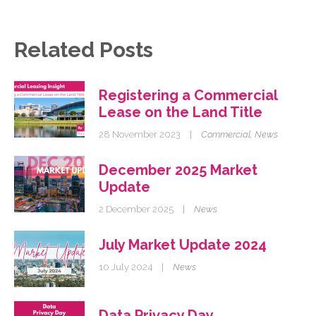
Related Posts
Registering a Commercial
Lease on the Land Title
28 November 2023
|
Commercial
,
News
December 2025 Market
Update
2 December 2025
|
News
July Market Update 2024
10 July 2024
|
News
Data Privacy Day