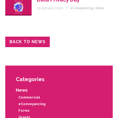
25 January 2023
|
eConveyancing
,
News
BACK TO NEWS
Categories
News
Commercial
eConveyancing
Forms
Grants