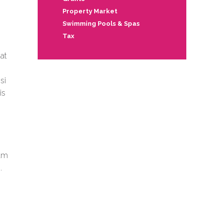
s
Property Market
Swimming Pools & Spas
Tax
at
si
is
nam
.