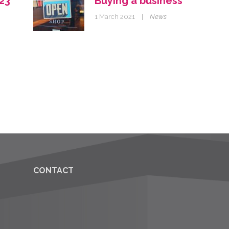
23
Buying a business
1 March 2021
|
News
CONTACT