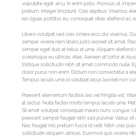
vulputate eget, arcu. In enim justo, rhoncus ut, imper
pretium. Integer tincidunt. Cras dapibus. Vivamus e
leo ligula, porttitor eu, consequat vitae, eleifend ac, 
Libero volutpat sed cras ornare arcu dui vivamus. D
semper viverra nam libero justo laoreet sit amet. Pla
semper eget duis at tellus at urna. Aliquam eleifend m
scelerisque eu ultrices vitae. Aenean et tortor at ris
tristique sollicitudin nibh sit amet commodo nulla. E
dolor purus non enim. Dictum non consectetur a erat
Tempus iaculis urna id volutpat lacus laoreet non cura
Praesent elementum facilisis leo vel fringilla est. 
at lectus. Nulla facilisi morbi tempus iaculis urna. M
Sit amet volutpat consequat mauris nunc congue. Ultr
praesent semper feugiat nibh sed pulvinar. Varius sit 
Nec feugiat nisl pretium fusce id velit. Nibh cras pul
sollicitudin aliquam ultrices. Euismod quis viverra n