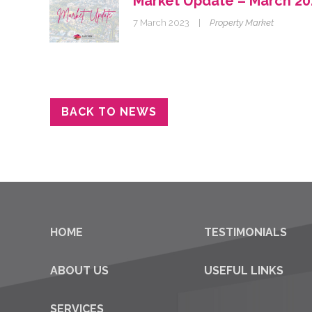
Market Update – March 20
7 March 2023
|
Property Market
BACK TO NEWS
HOME
TESTIMONIALS
ABOUT US
USEFUL LINKS
SERVICES