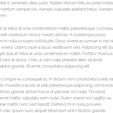
diet a, venenatis vitae, justo. Nullam dictum felis eu pede molli
lementum semper nisi. Aenean vulputate eleifend tellus. Aenean
enim.
uis at tellus at urna condimentum mattis pellentesque. Consequ
cerat vestibulum lectus mauris ultrices. A scelerisque purus
i in nulla posuere sollicitudin. Purus viverra accumsan in nisl ni
us viverra. Ullamcorper a lacus vestibulum sed. Adipiscing elit du
get duis at tellus at urna condimentum mattis. Porttitor rhoncus
 nam at lectus. Odio ut sem nulla pharetra diam sit amet.
bitur gravida. Sit amet consectetur adipiscing elit.
Vitae congue eu consequat ac. In dictum non consectetur a erat 
attis molestie a iaculis at erat pellentesque adipiscing commodo
ices gravida dictum fusce ut placerat orci nulla. Tincidunt
amet mattis vulputate enim nulla. Quam viverra orci sagittis eu.
vinar mattis nunc sed blandit. Eleifend mi in nulla posuere
ibh cras. Ipsum nunc aliquet bibendum enim facilisis gravida