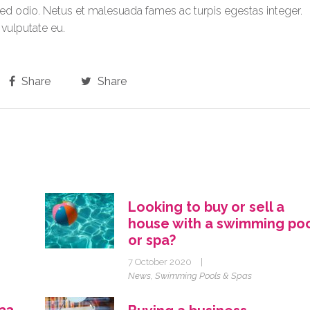
sed odio. Netus et malesuada fames ac turpis egestas integer.
vulputate eu.
Share
Share
Looking to buy or sell a
house with a swimming po
or spa?
7 October 2020
|
News
,
Swimming Pools & Spas